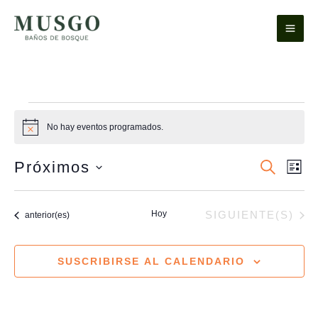
Ir
al
contenido
Eventos
No hay eventos programados.
Aviso
Próximos
Navegación
BUSCAR
Nave
LIST
de
de
Selecciona
búsqueda
vista
la
Hoy
EVENTOS
Eventos
SIGUIENTE(S)
anterior(es)
y
de
fecha.
vistas
Even
de
SUSCRIBIRSE AL CALENDARIO
Eventos